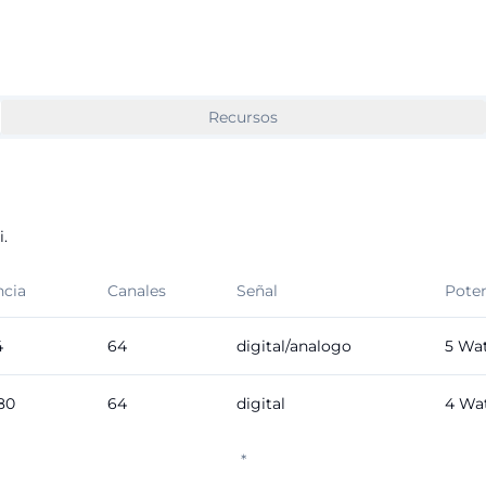
Recursos
.
ncia
Canales
Señal
Pote
4
64
digital/analogo
5
Wat
80
64
digital
4
Wat
*