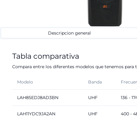
Descripcion general
Tabla comparativa
Compara entre los diferentes modelos que tenemos para ti
Modelo
Banda
Frecue
LAH85EDJ8AD3BN
UHF
136 - 17
LAH11YDC9JA2AN
UHF
400 - 4